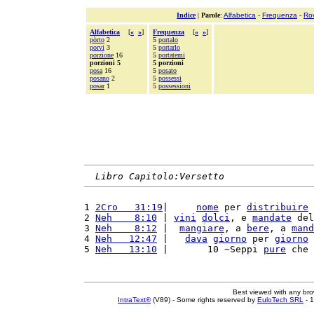
Indice
|
Parole
:
Alfabetica
-
Frequenza
-
Ro
Alfabetica
[
«
»
]
Frequenza
[
«
»
]
pòrto
2
5
portalo
porvi
3
5
portarlo
porzione
16
5
portatemi
porzioni 5
5 porzioni
posa
16
5
posato
posano
2
5
possessi
posar
1
5
possessioni
Libro Capitolo:Versetto
1 
2Cro   31:19
|     
nome
 per 
distribuire
 
2 
Neh    8:10
 | 
vini
dolci
, e 
mandate
 del
3 
Neh    8:12
 |  
mangiare
, a 
bere
, a 
mand
4 
Neh   12:47
 |   
dava
giorno
 per 
giorno
 
5 
Neh   13:10
 |       10 ~Seppi 
pure
 che 
Best viewed with any br
IntraText®
(V89) - Some rights reserved by
EuloTech SRL
- 1