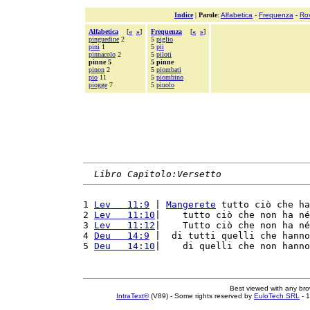
Indice
|
Parole
:
Alfabetica
-
Frequenza
-
Ro
Alfabetica
[
«
»
]
Frequenza
[
«
»
]
pinguedine
2
5
piglio
pini
1
5
pii
pinnacolo
2
5
piloti
pinne 5
5 pinne
pinon
2
5
piombati
pio
11
5
piombino
piogge
7
5
piuolo
Libro Capitolo:Versetto
1 
Lev   11:9
 | 
Mangerete
 tutto ciò che ha
2 
Lev   11:10
|    tutto ciò che non ha né
3 
Lev   11:12
|    Tutto ciò che non ha né
4 
Deu   14:9
 |  di tutti quelli che hanno
5 
Deu   14:10
|    di quelli che non hanno
Best viewed with any br
IntraText®
(V89) - Some rights reserved by
EuloTech SRL
- 1