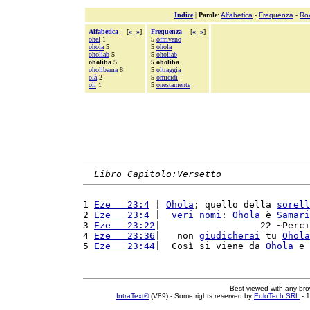
Indice
|
Parole
:
Alfabetica
-
Frequenza
-
Ro
Alfabetica
[
«
»
]
Frequenza
[
«
»
]
ohel
1
5
offrivano
ohola
5
5
ohola
oholiab
5
5
oholiab
oholiba 5
5 oholiba
oholibama
8
5
oltraggia
olà
2
5
omicidi
oli
1
5
onestamente
Libro Capitolo:Versetto
1 
Eze   23:4
 | 
Ohola
; quello della 
sorell
2 
Eze   23:4
 |  
veri
nomi
: 
Ohola
 è 
Samari
3 
Eze   23:22
|                  22 ~Perci
4 
Eze   23:36
|   non 
giudicherai
 tu 
Ohola
5 
Eze   23:44
|  Così si viene da 
Ohola
 e 
Best viewed with any br
IntraText®
(V89) - Some rights reserved by
EuloTech SRL
- 1