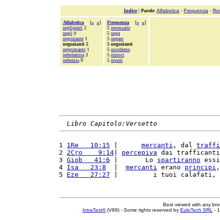
Indice
|
Parole
:
Alfabetica
-
Frequenza
-
Ro
Alfabetica
[
«
»
]
Frequenza
[
«
»
]
negligenti
2
5
necessarie
negò
9
5
nega
negoziante
1
5
negare
negozianti 5
5 negozianti
negromante
1
5
nicodemo
nehelamita
3
5
nimsci
nehemia
9
5
nipoti
Libro Capitolo:Versetto
1 
1Re   10:15
 |      
mercanti
, dal 
traffi
2 
2Cro    9:14
| 
percepiva
 dai trafficanti
3 
Giob   41:6
 |       Lo 
spartiranno
 essi
4 
Isa   23:8
  |  
mercanti
 erano 
principi
,
5 
Eze   27:27
 |         i tuoi calafati, 
Best viewed with any br
IntraText®
(V89) - Some rights reserved by
EuloTech SRL
- 1