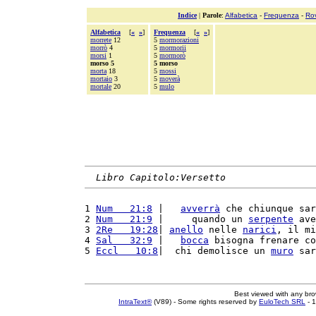
Indice
|
Parole
:
Alfabetica
-
Frequenza
-
Ro
Alfabetica
[
«
»
]
Frequenza
[
«
»
]
morrete
12
5
mormorazioni
morrò
4
5
mormorii
morsi
1
5
mormorò
morso 5
5 morso
morta
18
5
mossi
mortaio
3
5
moverà
mortale
20
5
mulo
Libro Capitolo:Versetto
1 
Num   21:8
 |   
avverrà
 che chiunque sar
2 
Num   21:9
 |     quando un 
serpente
 ave
3 
2Re   19:28
| 
anello
 nelle 
narici
, il mi
4 
Sal   32:9
 |   
bocca
 bisogna frenare co
5 
Eccl   10:8
|  chi demolisce un 
muro
 sar
Best viewed with any br
IntraText®
(V89) - Some rights reserved by
EuloTech SRL
- 1