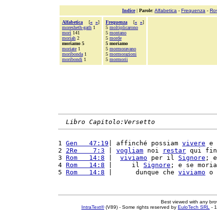
Indice
|
Parole
:
Alfabetica
-
Frequenza
-
Ro
Alfabetica
[
«
»
]
Frequenza
[
«
»
]
moresheth-gath
1
5
moltiplicarono
morì
141
5
montano
moriah
2
5
morde
moriamo 5
5 moriamo
moriate
1
5
mormoravano
moribonda
1
5
mormorazioni
moribondi
1
5
mormorii
Libro Capitolo:Versetto
1 
Gen   47:19
| affinché possiam 
vivere
 e 
2 
2Re    7:3
 | 
vogliam
 noi 
restar
 qui fin
3 
Rom   14:8
 |  
viviamo
 per il 
Signore
; e
4 
Rom   14:8
 |     il 
Signore
; e se moria
5 
Rom   14:8
 |      dunque che 
viviamo
 o 
Best viewed with any br
IntraText®
(V89) - Some rights reserved by
EuloTech SRL
- 1