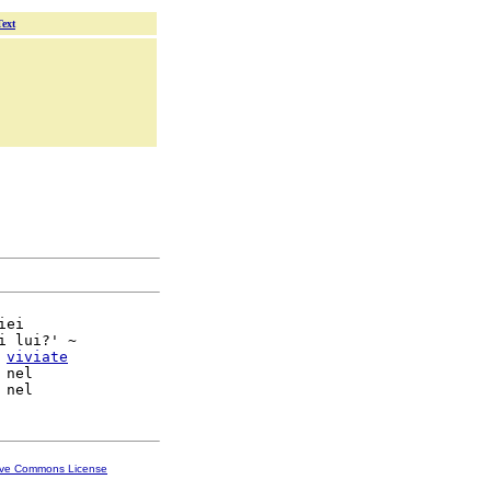
Text
ei

i lui?' ~

 
viviate
 nel

ive Commons License