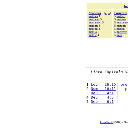
Ind
Alfabetica
[
«
»
]
Frequenza
mettiam
1
5
metterti
mettiamo
9
5
metteste
mettiamoci
5
5
mettiamo
mettiate 5
5 mettiate
mettigli
3
5
metton
mettila
1
5
mieterete
mettile
4
5
mina
Libro Capitolo:V
1 
Lev   26:15
| 
pre
2 
Num   16:11
|   p
3 
Deu    4:1
 |    
4 
Deu    4:5
 |    
5 
Deu    6:1
 |    
IntraText®
(V89) - So