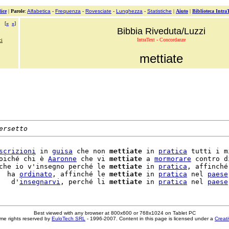
ice
|
Parole
:
Alfabetica
-
Frequenza
-
Rovesciate
-
Lunghezza
-
Statistiche
|
Aiuto
|
Biblioteca Intra
[
«
»
]
Bibbia Riveduta/Luzzi
IntraText - Concordanze
ci
mettiate
ersetto
scrizioni
 in 
guisa
 che non 
mettiate
 in 
pratica
 tutti i mi
oiché chi è 
Aaronne
 che vi 
mettiate
 a 
mormorare
 contro d
che io v'insegno perché le 
mettiate
 in 
pratica
, affinché
  ha 
ordinato
, affinché le 
mettiate
 in 
pratica
 nel 
paese
   d'
insegnarvi
, perché li 
mettiate
 in 
pratica
 nel 
paese
Best viewed with any browser at 800x600 or 768x1024 on Tablet PC
me rights reserved by
EuloTech SRL
- 1996-2007. Content in this page is licensed under a
Creat