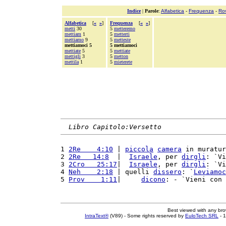
Indice
|
Parole
:
Alfabetica
-
Frequenza
-
Ro
Alfabetica
[
«
»
]
Frequenza
[
«
»
]
metti
30
5
metteremo
mettiam
1
5
metterti
mettiamo
9
5
metteste
mettiamoci 5
5 mettiamoci
mettiate
5
5
mettiate
mettigli
3
5
metton
mettila
1
5
mieterete
Libro Capitolo:Versetto
1 
2Re    4:10
 | 
piccola
camera
 in muratur
2 
2Re   14:8
  |  
Israele
, per 
dirgli
: `Vi
3 
2Cro   25:17
|  
Israele
, per 
dirgli
: `Vi
4 
Neh    2:18
 | quelli 
dissero
: `
Leviamoc
5 
Prov    1:11
|     
dicono
: - `Vieni con 
Best viewed with any br
IntraText®
(V89) - Some rights reserved by
EuloTech SRL
- 1