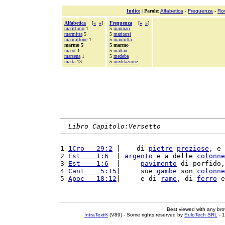
Indice
|
Parole
:
Alfabetica
-
Frequenza
-
Ro
Alfabetica
[
«
»
]
Frequenza
[
«
»
]
marittimo
1
5
marinari
marmitta
5
5
maritarsi
marmittone
1
5
marmitta
marmo 5
5 marmo
marot
1
5
mattan
marsena
1
5
medeba
marta
13
5
meditazione
Libro Capitolo:Versetto
1 
1Cro   29:2
 |    di 
pietre
preziose
, e 
2 
Est    1:6
  | 
argento
 e a delle 
colonne
3 
Est    1:6
  |     
pavimento
 di porfido,
4 
Cant    5:15
|     sue 
gambe
 son 
colonne
5 
Apoc   18:12
|     e di 
rame
, di 
ferro
 e
Best viewed with any br
IntraText®
(V89) - Some rights reserved by
EuloTech SRL
- 1