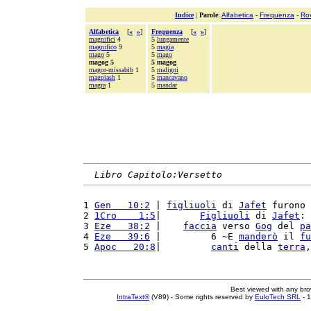
Indice
|
Parole
:
Alfabetica
-
Frequenza
-
Ro
Alfabetica
[
«
»
]
Frequenza
[
«
»
]
magnifici
4
5
lungamente
magnifico
9
5
magia
mago
5
5
mago
magog 5
5 magog
magor-missabib
1
5
maligni
magpiash
1
5
mancavano
magra
1
5
mandar
Libro Capitolo:Versetto
1 
Gen   10:2
 | 
figliuoli
 di 
Jafet
 furono 
2 
1Cro    1:5
|       
Figliuoli
 di 
Jafet
: 
3 
Eze   38:2
 |    
faccia
 verso 
Gog
 del 
pa
4 
Eze   39:6
 |         6 ~E 
manderò
 il 
fu
5 
Apoc   20:8
|         
canti
 della 
terra
,
Best viewed with any br
IntraText®
(V89) - Some rights reserved by
EuloTech SRL
- 1