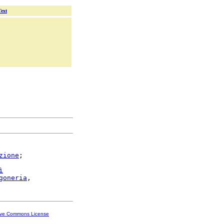
Text
zione
;

ì
goneria
ive Commons License