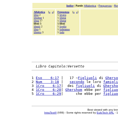
Indice
|
Parole
:
Alfabetica
-
Frequenza
-
Ro
Alfabetica
[
«
»
]
Frequenza
[
«
»
]
libia
2
5
levava
libidine
1
5
liberai
libna
17
5
liberar
libni 5
5 libni
libniti
2
5
livello
libra
1
5
loderanno
libretto
3
5
lodo
Libro Capitolo:Versetto
1 
Eso    6:17
 |   17 ~
Figliuoli
 di 
Gherso
2 
Num    3:18
 |   
secondo
 le loro 
famigli
3 
1Cro    6:17
|  dei 
figliuoli
 di 
Ghersho
4 
1Cro    6:20
| 
Ghershom
 ebbe per 
figliuo
5 
1Cro    6:29
|      che ebbe per 
figliuo
Best viewed with any br
IntraText®
(V89) - Some rights reserved by
EuloTech SRL
- 1