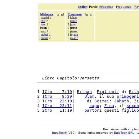
Indice
|
Parole
:
Alfabetica
-
Frequenza
-
Ro
Alfabetica
[
«
»
]
Frequenza
[
«
»
]
jetseriti
1
5
jahats
jetur
2
5
jamin
jeuel
1
5
jazer
jeush 5
5 jeush
jeuts
1
5
jizreel
jezabel
1
5
joiada
jezania
2
5
joiarib
Libro Capitolo:Versetto
1 
1Cro    7:10
| 
Bilhan
. 
Figliuoli
 di 
Bilh
2 
1Cro    8:39
|    
Ulam
, il suo 
primogeni
3 
1Cro   23:10
|     di 
Scimei
: 
Jahath
, 
Zi
4 
1Cro   23:11
|      
capo
; 
Zina
, il 
secon
5 
2Cro   11:19
|    
partorì
 questi 
figliuo
Best viewed with any br
IntraText®
(V89) - Some rights reserved by
EuloTech SRL
- 1