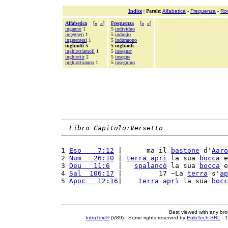
Indice
|
Parole
:
Alfabetica
-
Frequenza
-
Ro
Alfabetica
[
«
»
]
Frequenza
[
«
»
]
ingannò
1
5
individuo
ingegneri
1
5
indugio
ingerentesi
1
5
indurarono
inghiottì 5
5 inghiottì
inghiottiamoli
1
5
insegnar
inghiottir
2
5
insegne
inghiottiranno
1
5
insegnino
Libro Capitolo:Versetto
1 
Eso    7:12
 |      ma il 
bastone
 d'
Aaro
2 
Num   26:10
 | 
terra
aprì
 la sua 
bocca
 e
3 
Deu   11:6
  |   
spalancò
 la sua 
bocca
 e
4 
Sal  106:17
 |         17 ~La 
terra
 s'
ap
5 
Apoc   12:16
|    
terra
aprì
 la sua 
bocc
Best viewed with any br
IntraText®
(V89) - Some rights reserved by
EuloTech SRL
- 1