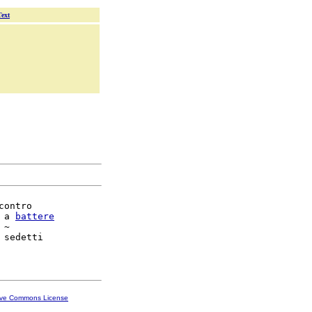
Text
contro

 a 
battere
~

 sedetti

ive Commons License