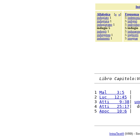
Ind
Alfabetica
[
«
»
]
Frequenza
indugiato
1
5
indemonia
indugiava
1
5
indignò
indugiavano
1
5
individuo
indugio 5
5 indugio
indugiò
1
5
induraron
indulgenza
1
5
inghiottì
indumenti
1
5
insegnar
Libro Capitolo:V
1 
Mal    3:5
  |   
2 
Luc   12:45
 |   
3 
Atti    9:38
| 
uo
4 
Atti   25:17
|  d
5 
Apoc   10:6
 |   
IntraText®
(V89) - So