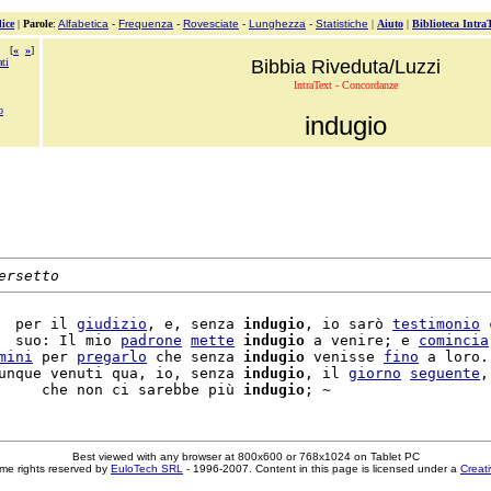
ice
|
Parole
:
Alfabetica
-
Frequenza
-
Rovesciate
-
Lunghezza
-
Statistiche
|
Aiuto
|
Biblioteca Intra
[
«
»
]
ti
Bibbia Riveduta/Luzzi
IntraText - Concordanze
o
indugio
ersetto
  per il 
giudizio
, e, senza 
indugio
, io sarò 
testimonio
 
  suo: Il mio 
padrone
mette
indugio
 a venire; e 
comincia
mini
 per 
pregarlo
 che senza 
indugio
 venisse 
fino
 a loro. 
unque venuti qua, io, senza 
indugio
, il 
giorno
seguente
,
     che non ci sarebbe più 
indugio
Best viewed with any browser at 800x600 or 768x1024 on Tablet PC
me rights reserved by
EuloTech SRL
- 1996-2007. Content in this page is licensed under a
Creat