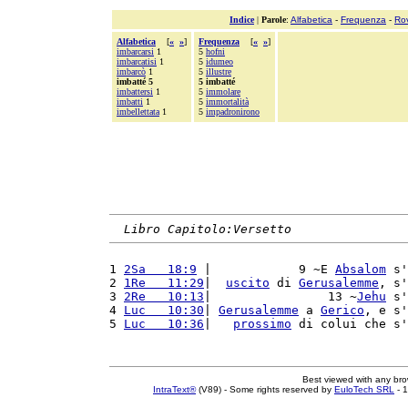
Indice
|
Parole
:
Alfabetica
-
Frequenza
-
Ro
Alfabetica
[
«
»
]
Frequenza
[
«
»
]
imbarcarsi
1
5
hofni
imbarcatisi
1
5
idumeo
imbarcò
1
5
illustre
imbatté 5
5 imbatté
imbattersi
1
5
immolare
imbatti
1
5
immortalità
imbellettata
1
5
impadronirono
Libro Capitolo:Versetto
1 
2Sa   18:9
 |            9 ~E 
Absalom
 s'
2 
1Re   11:29
|  
uscito
 di 
Gerusalemme
, s'
3 
2Re   10:13
|                13 ~
Jehu
 s'
4 
Luc   10:30
| 
Gerusalemme
 a 
Gerico
, e s'
5 
Luc   10:36
|   
prossimo
 di colui che s'
Best viewed with any br
IntraText®
(V89) - Some rights reserved by
EuloTech SRL
- 1