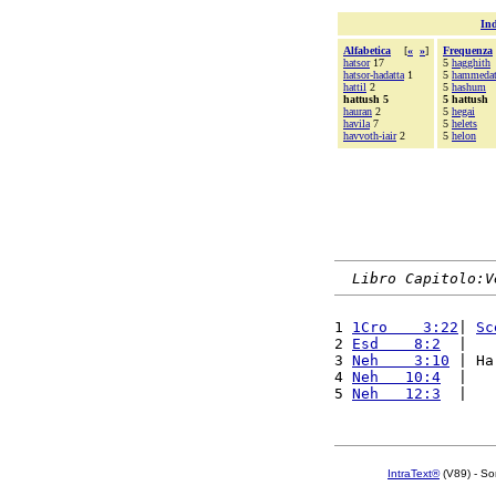
Ind
Alfabetica
[
«
»
]
Frequenza
hatsor
17
5
hagghith
hatsor-hadatta
1
5
hammedat
hattil
2
5
hashum
hattush 5
5 hattush
hauran
2
5
hegai
havila
7
5
helets
havvoth-iair
2
5
helon
Libro Capitolo:V
1 
1Cro    3:22
| 
Sc
2 
Esd    8:2
  |   
3 
Neh    3:10
 | Ha
4 
Neh   10:4
  |   
5 
Neh   12:3
  |   
IntraText®
(V89) - So