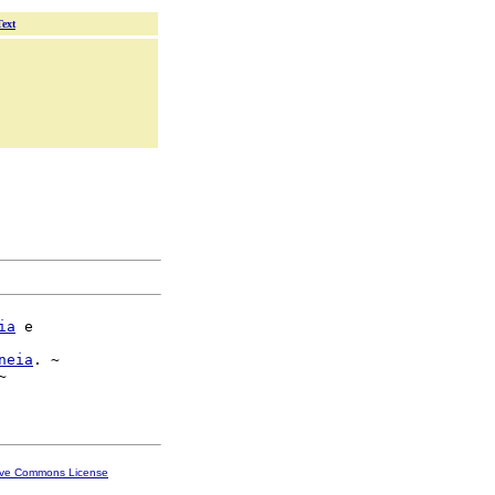
Text
ia
 e

neia
. ~



ive Commons License