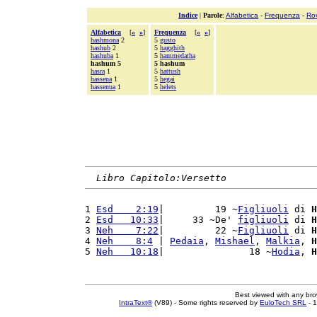
Indice
|
Parole
:
Alfabetica
-
Frequenza
-
Ro
Alfabetica
[
«
»
]
Frequenza
[
«
»
]
hashmona
2
5
gusto
hashub
2
5
hagghith
hashuba
1
5
hammedatha
hashum 5
5 hashum
hasra
1
5
hattush
hassena
1
5
hegai
hassenua
1
5
helets
Libro Capitolo:Versetto
1 
Esd    2:19
|         19 ~
Figliuoli
 di 
H
2 
Esd   10:33
|     33 ~De' 
figliuoli
 di 
H
3 
Neh    7:22
|         22 ~
Figliuoli
 di 
H
4 
Neh    8:4
 | 
Pedaia
, 
Mishael
, 
Malkia
, 
H
5 
Neh   10:18
|               18 ~
Hodia
, 
H
Best viewed with any br
IntraText®
(V89) - Some rights reserved by
EuloTech SRL
- 1