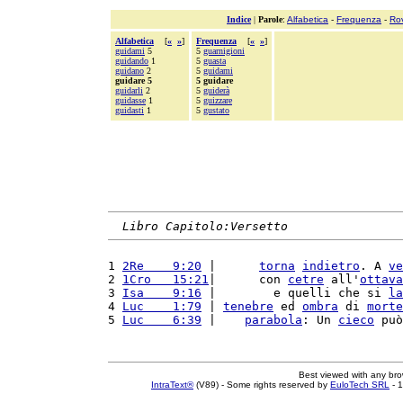
Indice
|
Parole
:
Alfabetica
-
Frequenza
-
Ro
Alfabetica
[
«
»
]
Frequenza
[
«
»
]
guidami
5
5
guarnigioni
guidando
1
5
guasta
guidano
2
5
guidami
guidare 5
5 guidare
guidarli
2
5
guiderà
guidasse
1
5
guizzare
guidasti
1
5
gustato
Libro Capitolo:Versetto
1 
2Re    9:20
 |      
torna
indietro
. A 
ve
2 
1Cro   15:21
|      con 
cetre
 all'
ottava
3 
Isa    9:16
 |        e quelli che si 
la
4 
Luc    1:79
 | 
tenebre
 ed 
ombra
 di 
morte
5 
Luc    6:39
 |    
parabola
: Un 
cieco
 può
Best viewed with any br
IntraText®
(V89) - Some rights reserved by
EuloTech SRL
- 1