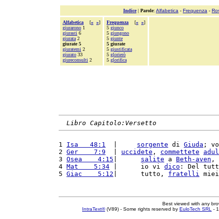
Indice
|
Parole
:
Alfabetica
-
Frequenza
-
Ro
Alfabetica
[
«
»
]
Frequenza
[
«
»
]
giurarono
1
5
giunco
giurasti
6
5
giungono
giurata
2
5
giunte
giurate 5
5 giurate
giuratemi
2
5
giustificata
giurato
33
5
glorierò
giureconsulti
2
5
glorifica
Libro Capitolo:Versetto
1 
Isa   48:1
  |     
sorgente
 di 
Giuda
; vo
2 
Ger    7:9
  | 
uccidete
, 
commettete
adul
3 
Osea    4:15
|      
salite
 a 
Beth-aven
, 
4 
Mat    5:34
 |      io vi 
dico
: Del tutt
5 
Giac    5:12
|      tutto, 
fratelli
 miei
Best viewed with any br
IntraText®
(V89) - Some rights reserved by
EuloTech SRL
- 1