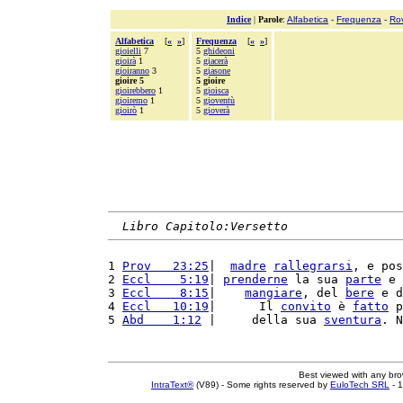
Indice
|
Parole
:
Alfabetica
-
Frequenza
-
Ro
Alfabetica
[
«
»
]
Frequenza
[
«
»
]
gioielli
7
5
ghideoni
gioirà
1
5
giacerà
gioiranno
3
5
giasone
gioire 5
5 gioire
gioirebbero
1
5
gioisca
gioiremo
1
5
gioventù
gioirò
1
5
gioverà
Libro Capitolo:Versetto
1 
Prov   23:25
|  
madre
rallegrarsi
, e pos
2 
Eccl    5:19
| 
prenderne
 la sua 
parte
 e 
3 
Eccl    8:15
|    
mangiare
, del 
bere
 e d
4 
Eccl   10:19
|      Il 
convito
 è 
fatto
 p
5 
Abd    1:12
 |     della sua 
sventura
. N
Best viewed with any br
IntraText®
(V89) - Some rights reserved by
EuloTech SRL
- 1