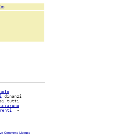
Text
aolo
i
 dinanzi

si tutti

sciarono
renti
ive Commons License