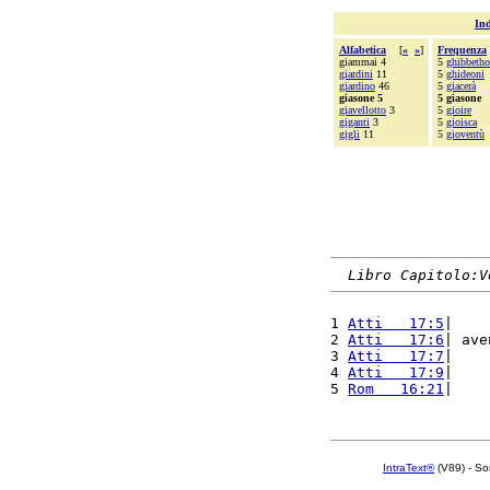
Ind
Alfabetica
[
«
»
]
Frequenza
giammai 4
5
ghibbeth
giardini
11
5
ghideoni
giardino
46
5
giacerà
giasone 5
5 giasone
giavellotto
3
5
gioire
giganti
3
5
gioisca
gigli
11
5
gioventù
Libro Capitolo:V
1 
Atti   17:5
|    
2 
Atti   17:6
| ave
3 
Atti   17:7
|    
4 
Atti   17:9
|    
5 
Rom   16:21
|    
IntraText®
(V89) - So