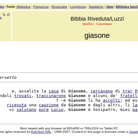
ice
|
Parole
:
Alfabetica
-
Frequenza
-
Rovesciate
-
Lunghezza
-
Statistiche
|
Aiuto
|
Biblioteca Intra
[
«
»
]
on
Bibbia Riveduta/Luzzi
IntraText - Concordanze
giasone
ersetto
     e, assalita la 
casa
 di 
Giasone
, 
cercavano
 di 
trar
P
ndoli 
trovati
, 
trascinarono
Giasone
 e alcuni de' 
fratell
                       7 ~e 
Giasone
 li ha 
accolti
; ed es
   
ricevuta
 una 
cauzione
 da 
Giasone
 e dagli altri, li 
la
    vi 
salutano
pure
Lucio
, 
Giasone
 e Sosipatro, miei 
pa
Best viewed with any browser at 800x600 or 768x1024 on Tablet PC
me rights reserved by
EuloTech SRL
- 1996-2007. Content in this page is licensed under a
Creat