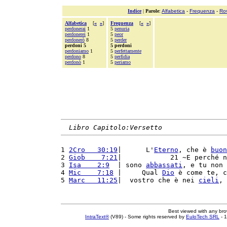
Indice
|
Parole
:
Alfabetica
-
Frequenza
-
Ro
Alfabetica
[
«
»
]
Frequenza
[
«
»
]
perdonerai
1
5
penuria
perdonerei
1
5
peor
perdonerò
8
5
perder
perdoni 5
5 perdoni
perdoniamo
1
5
perfettamente
perdono
8
5
perfidia
perdonò
1
5
periamo
Libro Capitolo:Versetto
1 
2Cro   30:19
|      L'
Eterno
, che è 
buon
2 
Giob    7:21
|            21 ~E perché n
3 
Isa    2:9
  | sono 
abbassati
, e tu non 
4 
Mic    7:18
 |     Qual 
Dio
 è come te, c
5 
Marc   11:25
|  vostro che è nei 
cieli
, 
Best viewed with any br
IntraText®
(V89) - Some rights reserved by
EuloTech SRL
- 1