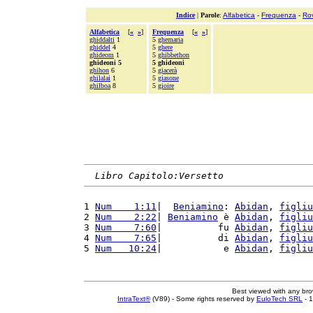
Indice
|
Parole
:
Alfabetica
-
Frequenza
-
Ro
Alfabetica
[
«
»
]
Frequenza
[
«
»
]
ghiddalti
1
5
ghemaria
ghiddel
4
5
ghere
ghideom
1
5
ghibbethon
ghideoni 5
5 ghideoni
ghihon
6
5
giacerà
ghilalai
1
5
giasone
ghilboa
8
5
gioire
Libro Capitolo:Versetto
1 
Num    1:11
|  
Beniamino
: 
Abidan
, 
figliu
2 
Num    2:22
| 
Beniamino
 è 
Abidan
, 
figliu
3 
Num    7:60
|          fu 
Abidan
, 
figliu
4 
Num    7:65
|          di 
Abidan
, 
figliu
5 
Num   10:24
|           e 
Abidan
, 
figliu
Best viewed with any br
IntraText®
(V89) - Some rights reserved by
EuloTech SRL
- 1