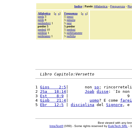
Indice
|
Parole
:
Alfabetica
-
Frequenza
-
Ro
Alfabetica
[
«
»
]
Frequenza
[
«
»
]
perda
3
5
penso
perde
8
5
penuria
perdendovi
1
5
peor
perder 5
5 perder
perderà
10
5
perdoni
perderai
1
5
perfettamente
perderanno
1
5
perfidia
Libro Capitolo:Versetto
1 
Gios    2:5
|       non 
so
; rincorreteli
2 
2Sa   18:14
|       
Joab
disse
: `Io non 
3 
Est    8:9
 |                         9 
4 
Giob   21:4
|         
uomo
? E come 
farei
5 
Ebr   12:5
 | 
disciplina
 del 
Signore
, e 
Best viewed with any br
IntraText®
(V89) - Some rights reserved by
EuloTech SRL
- 1