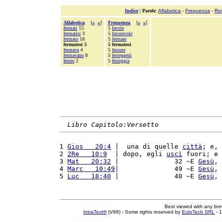
Indice
|
Parole
:
Alfabetica
-
Frequenza
-
Ro
Alfabetica
[
«
»
]
Frequenza
[
«
»
]
fermati
15
5
favole
fermatisi
3
5
favorevole
fermato
18
5
fermare
fermatosi 5
5 fermatosi
fermava
4
5
fessure
fermavano
8
5
festeggerà
ferme
2
5
festeggia
Libro Capitolo:Versetto
1 
Gios   20:4
 |  una di quelle 
città
; e, 
2 
2Re   10:9
  | dopo, egli 
uscì
 fuori; e 
3 
Mat   20:32
 |              32 ~E 
Gesù
, 
4 
Marc   10:49
|              49 ~E 
Gesù
, 
5 
Luc   18:40
 |              40 ~E 
Gesù
, 
Best viewed with any br
IntraText®
(V89) - Some rights reserved by
EuloTech SRL
- 1