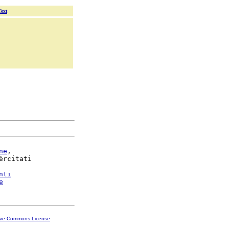
Text
ne
,

èrcitati

nti
e
ive Commons License