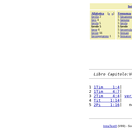
Ind
Alfabetica
[
«
»
]
Frequenza
favilla
2
5
falsament
favo
4
5
farmene
favola
5
5
favola
favole 5
5 favole
favor
6
5
favorevol
favore
56
5
fermare
favoreggiarono
1
5
fermatosi
Libro Capitolo:V
1 
1Tim    1:4
|    
2 
1Tim    4:7
|    
3 
2Tim    4:4
| 
ver
4 
Tit    1:14
|    
5 
2Pi    1:16
|   n
IntraText®
(V89) - So