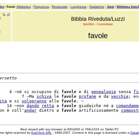
ice
|
Parole
:
Alfabetica
-
Frequenza
-
Rovesciate
-
Lunghezza
-
Statistiche
|
Aiuto
|
Biblioteca Intra
[
«
»
]
e
Bibbia Riveduta/Luzzi
IntraText - Concordanze
e
favole
ersetto
    4 ~né si occupino di 
favole
 e di 
genealogie
 senza 
fi
         7 ~Ma 
schiva
 le 
favole
profane
 e da 
vecchie
; es
ità
 e si 
volgeranno
 alle 
favole
. ~

   14 ~non 
dando
retta
 a 
favole
 giudaiche né a 
comandame
on è coll'
andar
 dietro a 
favole
 artificiosamente 
compost
Best viewed with any browser at 800x600 or 768x1024 on Tablet PC
me rights reserved by
EuloTech SRL
- 1996-2007. Content in this page is licensed under a
Creat