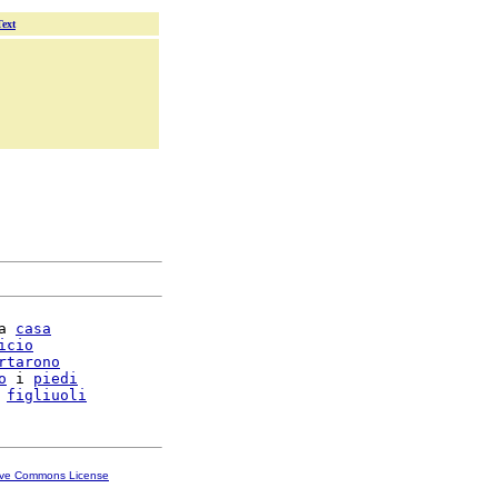
Text
a 
casa
icio
rtarono
o
 i 
piedi
 
figliuoli
ive Commons License