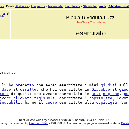
ice
|
Parole
:
Alfabetica
-
Frequenza
-
Rovesciate
-
Lunghezza
-
Statistiche
|
Aiuto
|
Biblioteca Intra
[
«
»
]
dola
Bibbia Riveduta/Luzzi
IntraText - Concordanze
esercitato
ersetto
Gli ho 
predetto
 che avrei 
esercitato
 i miei 
giudizi
 sull
ndato
 il 
diritto
, che hai 
esercitato
 in 
Giacobbe
 il 
giud
mero
 di quelli che aveano 
esercitato
 le 
arti
magiche
, 
po
avere 
allevato
figliuoli
, 
esercitato
 l'
ospitalità
, 
lavat
instabili
; hanno il 
cuore
esercitato
 alla 
cupidigia
; son
Best viewed with any browser at 800x600 or 768x1024 on Tablet PC
me rights reserved by
EuloTech SRL
- 1996-2007. Content in this page is licensed under a
Creat