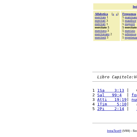
Ind
Alfabetica
[
«
»
]
Frequenza
esercitate
1
5
esaminan
esercitati
3
5
esaudisce
esèrcitati
1
5
eseguirò
esercitato 5
5 esercitato
esercitava
3
5
esercizio
esercitavano
2
5
eshtemoa
eserciterà
3
5
esperienza
Libro Capitolo:V
1 
1Sa    3:13
 |   
2 
Sal   99:4
  | 
fo
3 
Atti   19:19
| 
nu
4 
1Tim    5:10
|   
5 
2Pi    2:14
 |   
IntraText®
(V89) - So