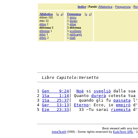
Indice
|
Parole
:
Alfabetica
-
Frequenza
-
Ro
Alfabetica
[
«
»
]
Frequenza
[
«
»
]
ebbero 105
5
dritto
ebbi 32
5
durato
ebbra
2
5
ebber
ebbrezza 5
5 ebbrezza
ebbrezze
1
5
eccellente
ebbri
1
5
edificargli
ebbro
2
5
elath
Libro Capitolo:Versetto
1 
Gen    9:24
|  
Noè
 si 
svegliò
 dalla sua 
2 
1Sa    1:14
| Quanto 
durerà
 cotesta tua 
3 
1Sa   25:37
|   quando gli fu 
passata
 l'
4 
Ger   13:13
| 
Eterno
: Ecco, io 
empirò
 d'
5 
Eze   23:33
|   33 ~Tu sarai 
riempita
 d'
Best viewed with any br
IntraText®
(V89) - Some rights reserved by
EuloTech SRL
- 1