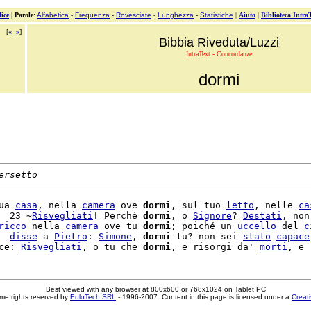
ice
|
Parole
:
Alfabetica
-
Frequenza
-
Rovesciate
-
Lunghezza
-
Statistiche
|
Aiuto
|
Biblioteca Intra
[
«
»
]
Bibbia Riveduta/Luzzi
IntraText - Concordanze
dormi
ersetto
ua 
casa
, nella 
camera
 ove 
dormi
, sul tuo 
letto
, nelle 
ca
  23 ~
Risvegliati
! Perché 
dormi
, o 
Signore
? 
Destati
, non

ricco
 nella 
camera
 ove tu 
dormi
; poiché un 
uccello
 del 
c
  
disse
 a 
Pietro
: 
Simone
, 
dormi
 tu? non sei 
stato
capace
ce: 
Risvegliati
, o tu che 
dormi
, e risorgi da' 
morti
Best viewed with any browser at 800x600 or 768x1024 on Tablet PC
me rights reserved by
EuloTech SRL
- 1996-2007. Content in this page is licensed under a
Creat