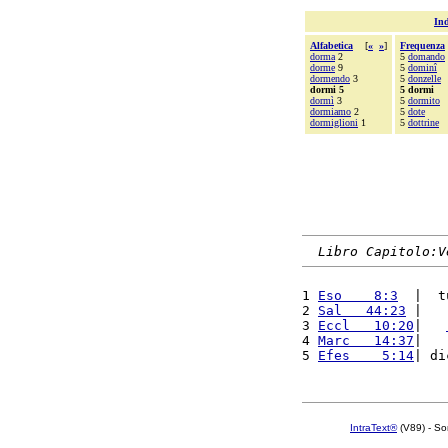
Ind
Alfabetica
[
«
»
]
Frequenza
dorma
2
5
domando
dorme
9
5
dominî
dormendo
3
5
donzelle
dormi 5
5 dormi
dormì
3
5
dormito
dormiamo
2
5
dote
dormiglioni
1
5
dottrine
Libro Capitolo:V
1 
Eso    8:3
  |  t
2 
Sal   44:23
 |   
3 
Eccl   10:20
|   
4 
Marc   14:37
|   
5 
Efes    5:14
| di
IntraText®
(V89) - So