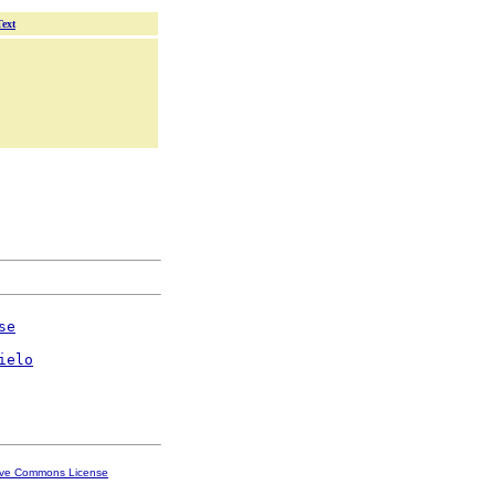
Text
se
ielo
ive Commons License