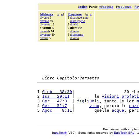
Indice
|
Parole
:
Alfabetica
-
Frequenza
-
Ro
Alfabetica
[
«
»
]
Frequenza
[
«
»
]
divento
3
5
distruggeranno
diventò
19
5
distruggerlo
divenuta
15
5
divelti
divenute 5
5 divenute
divenuti
14
5
diverrà
divenuto
40
5
diverranno
diverrà
5
5
diversa
Libro Capitolo:Versetto
1 
Giob   38:30
|                    30 ~Le
2 
Isa   29:11
 |        le 
visioni
profeti
3 
Ger   47:3
  | 
figliuoli
, tanto le lor 
m
4 
Ger   51:7
  |      
vino
, perciò le 
nazi
5 
Apoc    8:11
|        quelle 
acque
, perc
Best viewed with any br
IntraText®
(V89) - Some rights reserved by
EuloTech SRL
- 1