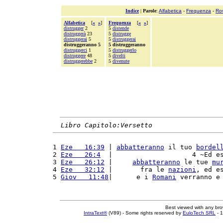
Indice
|
Parole
:
Alfabetica
-
Frequenza
-
Ro
Alfabetica
[
«
»
]
Frequenza
[
«
»
]
distrugger
2
5
distende
distruggerà
23
5
distrugge
distruggerai
5
5
distruggerai
distruggeranno 5
5 distruggeranno
distruggerci
1
5
distruggerlo
distruggere
48
5
divelti
distruggerebbe
2
5
divenute
Libro Capitolo:Versetto
1 
Eze   16:39
 | 
abbatteranno
 il tuo 
bordel
2 
Eze   26:4
  |                    4 ~Ed e
3 
Eze   26:12
 |     
abbatteranno
 le tue 
mu
4 
Eze   32:12
 |       fra le 
nazioni
, ed e
5 
Giov   11:48
|      e i 
Romani
 verranno e
Best viewed with any br
IntraText®
(V89) - Some rights reserved by
EuloTech SRL
- 1