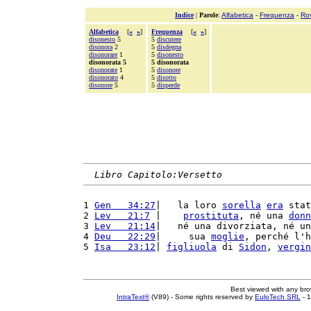
Indice
|
Parole
:
Alfabetica
-
Frequenza
-
Ro
Alfabetica
[
«
»
]
Frequenza
[
«
»
]
disonesto
5
5
discutere
disonora
2
5
disdegna
disonorare
1
5
disonesto
disonorata 5
5 disonorata
disonorate
1
5
disonore
disonorato
4
5
disotto
disonore
5
5
disperde
Libro Capitolo:Versetto
1 
Gen   34:27
|   la loro 
sorella
era
 stat
2 
Lev   21:7
 |    
prostituta
, né una 
donn
3 
Lev   21:14
|   né una divorziata, né un
4 
Deu   22:29
|     sua 
moglie
, perché l'h
5 
Isa   23:12
| 
figliuola
 di 
Sidon
, 
vergin
Best viewed with any br
IntraText®
(V89) - Some rights reserved by
EuloTech SRL
- 1