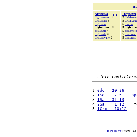
Ind
Alfabetica
[
«
»
]
Frequenza
digiunammo
1
5
dichiarare
digiunano
6
5
diciasset
digiunare
4
5
diecine
digiunarono 5
5 digiunar
digiunate
4
5
dimentico
digiunato
6
5
dimorano
digiunavano
2
5
dimorerai
Libro Capitolo:V
1 
Gdc   20:26
 |   
2 
1Sa    7:6
  | 
sp
3 
1Sa   31:13
 |   
4 
2Sa    1:12
 |  f
5 
1Cro   10:12
|   
IntraText®
(V89) - So