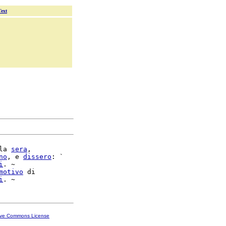
Text
la 
sera
,

no
, e 
dissero
: `

i
. ~

motivo
 di

i
ive Commons License