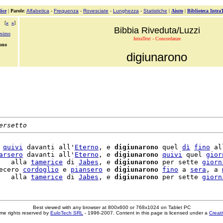
ice
|
Parole
:
Alfabetica
-
Frequenza
-
Rovesciate
-
Lunghezza
-
Statistiche
|
Aiuto
|
Biblioteca Intra
[
«
»
]
Bibbia Riveduta/Luzzi
tesimo
IntraText - Concordanze
ono
digiunarono
ersetto
 
quivi
 davanti all'
Eterno
, e 
digiunarono
 quel 
dì
fino
 al
arsero
 davanti all'
Eterno
, e 
digiunarono
quivi
 quel 
gior
   alla 
tamerice
 di 
Jabes
, e 
digiunarono
 per sette 
giorn
ecero 
cordoglio
 e 
piansero
 e 
digiunarono
fino
 a 
sera
, a 
   alla 
tamerice
 di 
Jabes
, e 
digiunarono
 per sette 
giorn
Best viewed with any browser at 800x600 or 768x1024 on Tablet PC
me rights reserved by
EuloTech SRL
- 1996-2007. Content in this page is licensed under a
Creat