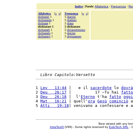
Indice
|
Parole
:
Alfabetica
-
Frequenza
-
Ro
Alfabetica
[
«
»
]
Frequenza
[
«
»
]
dichiaraci
1
5
diaconi
dichiarando
1
5
diademi
dichiarar
1
5
diana
dichiarare 5
5 dichiarare
dichiararli
1
5
diciassettesimo
dichiararlo
1
5
diecine
dichiararvi
1
5
digiunarono
Libro Capitolo:Versetto
1 
Lev   13:44
 |   e il 
sacerdote
 lo 
dovrà
2 
Deu   26:17
 |          17 ~Tu hai 
fatto
3 
Deu   26:18
 |  l'
Eterno
 t'ha 
fatto
oggi
4 
Mat   16:21
 | quell'
ora
Gesù
cominciò
 a
5 
Atti   19:18
| venivano a confessare e a
Best viewed with any br
IntraText®
(V89) - Some rights reserved by
EuloTech SRL
- 1