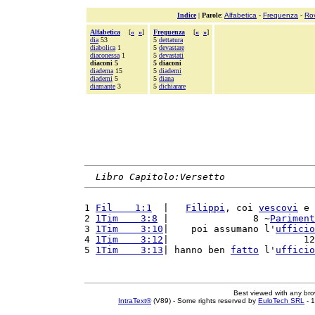
Indice
|
Parole
:
Alfabetica
-
Frequenza
-
Ro
Alfabetica
[
«
»
]
Frequenza
[
«
»
]
dia
53
5
dettatura
diabolica
1
5
devastare
diaconessa
1
5
devastati
diaconi 5
5 diaconi
diadema
15
5
diademi
diademi
5
5
diana
diamante
3
5
dichiarare
Libro Capitolo:Versetto
1 
Fil    1:1
  |   
Filippi
, coi 
vescovi
 e 
2 
1Tim    3:8
 |               8 ~
Pariment
3 
1Tim    3:10
|    poi assumano l'
ufficio
4 
1Tim    3:12
|                        12
5 
1Tim    3:13
| hanno ben 
fatto
 l'
ufficio
Best viewed with any br
IntraText®
(V89) - Some rights reserved by
EuloTech SRL
- 1