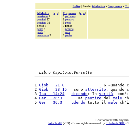
Indice
|
Parole
:
Alfabetica
-
Frequenza
-
Ro
Alfabetica
[
«
»
]
Frequenza
[
«
»
]
pensiamo
1
5
pellicano
pensieri
57
5
pensava
pensiero
31
5
pensi
penso 5
5 penso
penta
4
5
penuria
pente
3
5
peor
pentecoste
3
5
perder
Libro Capitolo:Versetto
1 
Giob   21:6
 |               6 ~Quando c
2 
Giob   23:15
|  sono 
atterrito
; quando c
3 
Isa   14:24
 | 
dicendo
: In 
verità
, com'i
4 
Ger   26:3
  |    mi 
pentirò
 del 
male
 ch
5 
Ger   36:3
  | 
udendo
 tutto il 
male
 ch'i
Best viewed with any br
IntraText®
(V89) - Some rights reserved by
EuloTech SRL
- 1