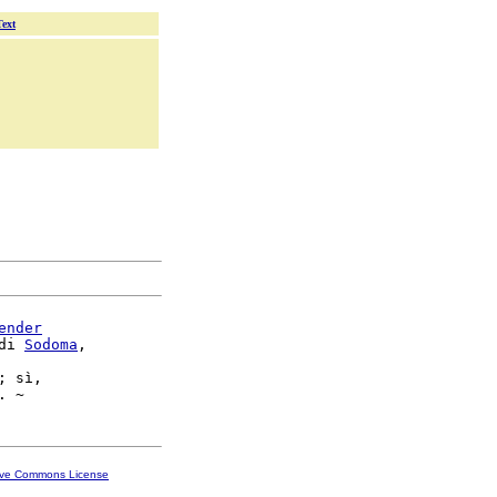
Text
ender
di 
Sodoma
,

; sì,

ive Commons License