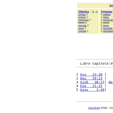
Ind
Alfabetica
[
«
»
]
Frequenza
crepacci
2
5
credeste
crepitìo
1
5
crema
crepuscolo
5
5
crepuscol
cresca 5
5 cresca
crescano
2
5
cresce
cresce
5
5
crescendo
crescean
1
5
cresceran
Libro Capitolo:V
1 
Eso   23:30
 |   
2 
Deu   29:23
 |   
3 
Giob   38:27
| 
de
4 
Eze   21:15
 |   
5 
Giov    3:30
|   
IntraText®
(V89) - So