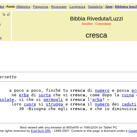
ice
|
Parole
:
Alfabetica
-
Frequenza
-
Rovesciate
-
Lunghezza
-
Statistiche
|
Aiuto
|
Biblioteca Intra
[
«
»
]
Bibbia Riveduta/Luzzi
IntraText - Concordanze
o
cresca
no
ersetto
    a poco a poco, finché tu 
cresca
 di 
numero
 e possa 
pr
     né 
erba
 di 
sorta
 che vi 
cresca
, come dopo la 
ruina
 
solate
, sì che vi 
germogli
 e 
cresca
 l'
erba
? ~

     loro 
cuore
 si 
strugga
 e 
cresca
 il 
numero
 dei 
caduti
        30 ~Bisogna che egli 
cresca
Best viewed with any browser at 800x600 or 768x1024 on Tablet PC
me rights reserved by
EuloTech SRL
- 1996-2007. Content in this page is licensed under a
Creat