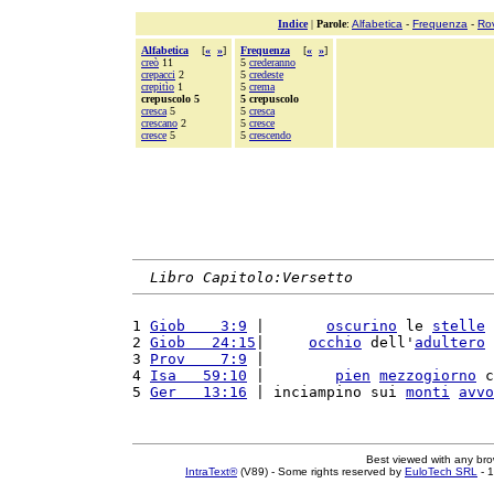
Indice
|
Parole
:
Alfabetica
-
Frequenza
-
Ro
Alfabetica
[
«
»
]
Frequenza
[
«
»
]
creò
11
5
crederanno
crepacci
2
5
credeste
crepitìo
1
5
crema
crepuscolo 5
5 crepuscolo
cresca
5
5
cresca
crescano
2
5
cresce
cresce
5
5
crescendo
Libro Capitolo:Versetto
1 
Giob    3:9
 |       
oscurino
 le 
stelle
 
2 
Giob   24:15
|     
occhio
 dell'
adultero
3 
Prov    7:9
 |                          
4 
Isa   59:10
 |        
pien
mezzogiorno
 c
5 
Ger   13:16
 | inciampino sui 
monti
avvo
Best viewed with any br
IntraText®
(V89) - Some rights reserved by
EuloTech SRL
- 1