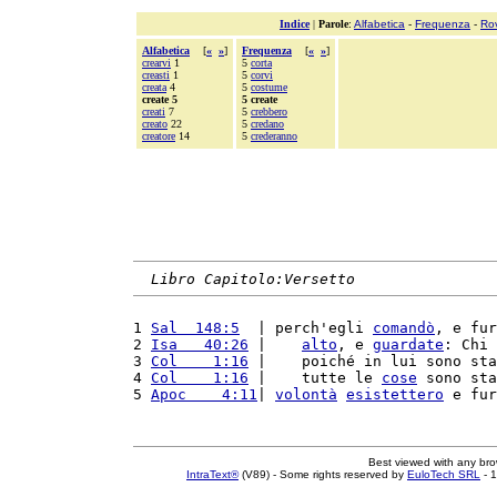
Indice
|
Parole
:
Alfabetica
-
Frequenza
-
Ro
Alfabetica
[
«
»
]
Frequenza
[
«
»
]
crearvi
1
5
corta
creasti
1
5
corvi
creata
4
5
costume
create 5
5 create
creati
7
5
crebbero
creato
22
5
credano
creatore
14
5
crederanno
Libro Capitolo:Versetto
1 
Sal  148:5
  | perch'egli 
comandò
, e fur
2 
Isa   40:26
 |    
alto
, e 
guardate
: Chi 
3 
Col    1:16
 |    poiché in lui sono sta
4 
Col    1:16
 |    tutte le 
cose
 sono sta
5 
Apoc    4:11
| 
volontà
esistettero
 e fur
Best viewed with any br
IntraText®
(V89) - Some rights reserved by
EuloTech SRL
- 1