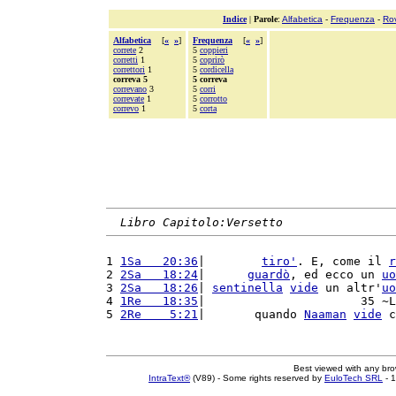
Indice
|
Parole
:
Alfabetica
-
Frequenza
-
Ro
Alfabetica
[
«
»
]
Frequenza
[
«
»
]
correte
2
5
coppieri
corretti
1
5
coprirò
correttori
1
5
cordicella
correva 5
5 correva
correvano
3
5
corri
correvate
1
5
corrotto
correvo
1
5
corta
Libro Capitolo:Versetto
1 
1Sa   20:36
|        
tiro'
. E, come il 
r
2 
2Sa   18:24
|      
guardò
, ed ecco un 
uo
3 
2Sa   18:26
| 
sentinella
vide
 un altr'
uo
4 
1Re   18:35
|                      35 ~L
5 
2Re    5:21
|       quando 
Naaman
vide
 c
Best viewed with any br
IntraText®
(V89) - Some rights reserved by
EuloTech SRL
- 1