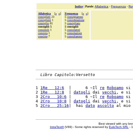
Indice
|
Parole
:
Alfabetica
-
Frequenza
-
Ro
Alfabetica
[
«
»
]
Frequenza
[
«
»
]
consiglieri
23
5
consegnarono
consiglierò
1
5
considerazione
consiglio
81
5
consigliato
consigliò 5
5 consigliò
consimili
1
5
consolatori
consista
1
5
consolazioni
consiste
7
5
consultarono
Libro Capitolo:Versetto
1 
1Re   12:6
  |      6 ~Il 
re
Roboamo
 si 
2 
1Re   12:8
  | 
datogli
 dai 
vecchi
, e si 
3 
2Cro   10:6
 |      6 ~Il 
re
Roboamo
 si 
4 
2Cro   10:8
 | 
datogli
 dai 
vecchi
, e si 
5 
2Cro   25:16
|  hai 
dato
ascolto
 al mio 
Best viewed with any br
IntraText®
(V89) - Some rights reserved by
EuloTech SRL
- 1