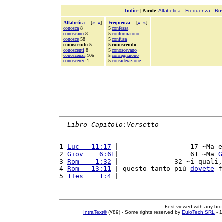
Indice
|
Parole
:
Alfabetica
-
Frequenza
-
Ro
Alfabetica
[
«
»
]
Frequenza
[
«
»
]
conosca
8
5
confessa
conoscano
8
5
conformarono
conosce
58
5
confusa
conoscendo 5
5 conoscendo
conoscenti
8
5
conoscevano
conoscenza
105
5
consegnarono
conoscenze
1
5
considerazione
Libro Capitolo:Versetto
1 
Luc   11:17
 |                  17 ~Ma e
2 
Giov    6:61
|                  61 ~Ma 
G
3 
Rom    1:32
 |              32 ~i quali,
4 
Rom   13:11
 | questo tanto più 
dovete
 f
5 
1Tes    1:4
 |                          
Best viewed with any br
IntraText®
(V89) - Some rights reserved by
EuloTech SRL
- 1