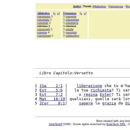
Indice
|
Parole
:
Alfabetica
-
Frequenza
-
Ro
Alfabetica
[
«
»
]
Frequenza
[
«
»
]
concernono
3
5
concepire
concertano
2
5
concernente
concertati
3
5
concerneva
concessa 5
5 concessa
concessagli
1
5
conche
concesse
4
5
concupire
concessione
2
5
conducetevi
Libro Capitolo:Versetto
1 
1Sa    2:1
 |    
liberazione
 che tu m'ha
2 
Est    5:6
 |   la tua 
richiesta
? Ti sar
3 
Est    7:2
 |     o 
regina
Ester
? Ti sar
4 
Mat   18:19
| qualsiasi, quella sarà lor
5 
2Cor    8:1
|     
sapere
 la 
grazia
 da 
Di
Best viewed with any br
IntraText®
(V89) - Some rights reserved by
EuloTech SRL
- 1