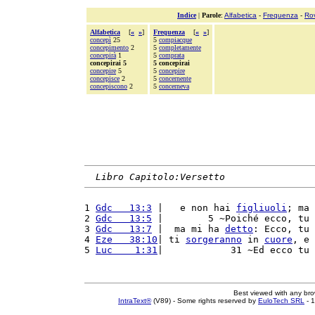
Indice
|
Parole
:
Alfabetica
-
Frequenza
-
Ro
Alfabetica
[
«
»
]
Frequenza
[
«
»
]
concepì
25
5
compiacque
concepimento
2
5
completamente
concepirà
1
5
comprata
concepirai 5
5 concepirai
concepire
5
5
concepire
concepisce
2
5
concernente
concepiscono
2
5
concerneva
Libro Capitolo:Versetto
1 
Gdc   13:3
 |   e non hai 
figliuoli
; ma 
2 
Gdc   13:5
 |        5 ~Poiché ecco, tu 
3 
Gdc   13:7
 |  ma mi ha 
detto
: Ecco, tu 
4 
Eze   38:10
| ti 
sorgeranno
 in 
cuore
, e 
5 
Luc    1:31
|            31 ~Ed ecco tu 
Best viewed with any br
IntraText®
(V89) - Some rights reserved by
EuloTech SRL
- 1