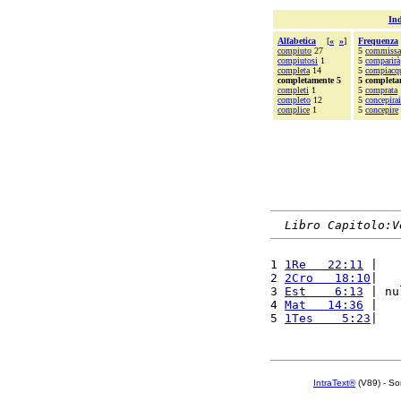
Ind
Alfabetica
[
«
»
]
Frequenza
compiuto
27
5
commissa
compiutosi
1
5
comparirà
completa
14
5
compiacq
completamente 5
5 completa
completi
1
5
comprata
completo
12
5
concepirai
complice
1
5
concepire
Libro Capitolo:V
1 
1Re   22:11
 |   
2 
2Cro   18:10
|   
3 
Est    6:13
 | nu
4 
Mat   14:36
 |   
5 
1Tes    5:23
|   
IntraText®
(V89) - So