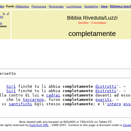
ice
|
Parole
:
Alfabetica
-
Frequenza
-
Rovesciate
-
Lunghezza
-
Statistiche
|
Aiuto
|
Biblioteca Intra
[
«
»
]
rio
Bibbia Riveduta/Luzzi
IntraText - Concordanze
ue
mente
completamente
ersetto
   
Sirî
 finché tu li abbia 
completamente
distrutti
'. ~

   
Sirî
 finché tu li abbia 
completamente
distrutti
'. ~

lla contro di lui e 
cadrai
completamente
 davanti ad esso'
   che lo 
toccarono
, furon 
completamente
guariti
. ~

 vi 
santifichi
 Egli stesso 
completamente
; e l'
intero
ess
Best viewed with any browser at 800x600 or 768x1024 on Tablet PC
me rights reserved by
EuloTech SRL
- 1996-2007. Content in this page is licensed under a
Creat