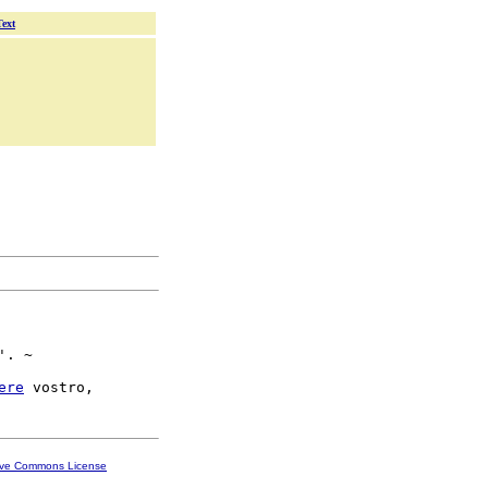
Text
. ~

ere
ive Commons License