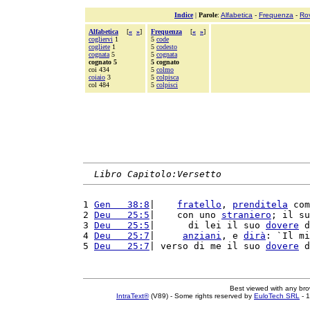
Indice
|
Parole
:
Alfabetica
-
Frequenza
-
Ro
Alfabetica
[
«
»
]
Frequenza
[
«
»
]
cogliervi
1
5
code
cogliete
1
5
codesto
cognata
5
5
cognata
cognato 5
5 cognato
coi 434
5
colmo
coiaio
3
5
colpisca
col 484
5
colpisci
Libro Capitolo:Versetto
1 
Gen   38:8
|    
fratello
, 
prenditela
 com
2 
Deu   25:5
|    con uno 
straniero
; il su
3 
Deu   25:5
|      di lei il suo 
dovere
 d
4 
Deu   25:7
|     
anziani
, e 
dirà
: `Il mi
5 
Deu   25:7
| verso di me il suo 
dovere
 d
Best viewed with any br
IntraText®
(V89) - Some rights reserved by
EuloTech SRL
- 1