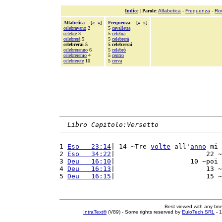
Indice
|
Parole
:
Alfabetica
-
Frequenza
-
Ro
Alfabetica
[
«
»
]
Frequenza
[
«
»
]
celebravano
2
5
cavalletta
celebre
3
5
celebra
celebrerà
5
5
celebrerà
celebrerai 5
5 celebrerai
celebreranno
6
5
celebrò
celebreremo
4
5
centro
celebrerete
10
5
cerva
Libro Capitolo:Versetto
1 
Eso   23:14
| 14 ~Tre 
volte
 all'
anno
 mi 
2 
Eso   34:22
|                       22 ~
3 
Deu   16:10
|                   10 ~poi 
4 
Deu   16:13
|                       13 ~
5 
Deu   16:15
|                       15 ~
Best viewed with any br
IntraText®
(V89) - Some rights reserved by
EuloTech SRL
- 1