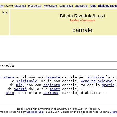
ice
|
Parole
:
Alfabetica
-
Frequenza
-
Rovesciate
-
Lunghezza
-
Statistiche
|
Aiuto
|
Biblioteca Intra
[
«
»
]
Bibbia Riveduta/Luzzi
IntraText - Concordanze
carnale
ersetto
costerà
 ad alcuna sua 
parente
carnale
 per 
scoprire
 la su
      è 
spirituale
; ma io son 
carnale
, 
venduto
schiavo
 a
     di 
Dio
, non con 
sapienza
carnale
, ma con la 
grazia
 
    di 
vanità
 dalla sua 
mente
carnale
, ~

   
alto
, anzi ella è 
terrena
, 
carnale
Best viewed with any browser at 800x600 or 768x1024 on Tablet PC
me rights reserved by
EuloTech SRL
- 1996-2007. Content in this page is licensed under a
Creat