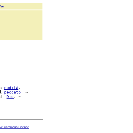
Text
a 
nudità
.

l 
peccato
. ~

di 
Dio
. ~

ive Commons License