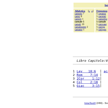
Ind
Alfabetica
[
«
»
]
Frequenza
carmelo
7
5
capanna
carmi
8
5
carcerati
carmiti
1
5
carmelita
carnale 5
5 carnale
carnali
19
5
carovane
carnalmente
2
5
castiga
carname
1
5
castigati
Libro Capitolo:V
1 
Lev   18:6
  | 
ac
2 
Rom    7:14
 |   
3 
2Cor    1:12
|   
4 
Col    2:18
 |   
5 
Giac    3:15
|   
IntraText®
(V89) - So