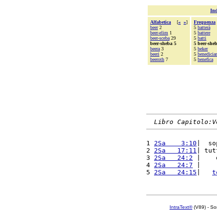
Ind
Alfabetica
[
«
»
]
Frequenza
beer
2
5
batterà
beer-elim
1
5
battere
beer-sceba
29
5
batti
beer-sheba 5
5 beer-she
beera
3
5
beker
beeri
2
5
benedici
beeroth
7
5
benefica
Libro Capitolo:V
1 
2Sa    3:10
|  so
2 
2Sa   17:11
| tut
3 
2Sa   24:2
 |    
4 
2Sa   24:7
 |    
5 
2Sa   24:15
|   
t
IntraText®
(V89) - So