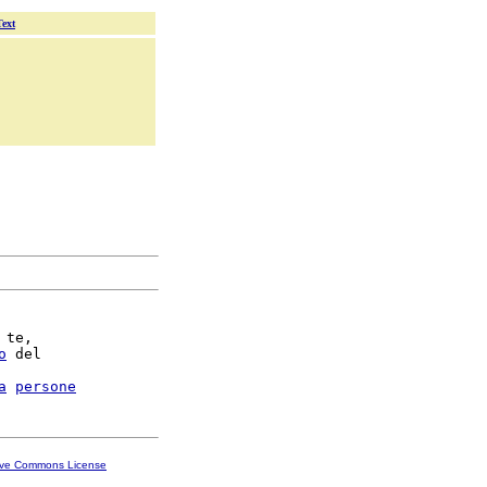
Text
 te,

o
 del

a
persone
ive Commons License