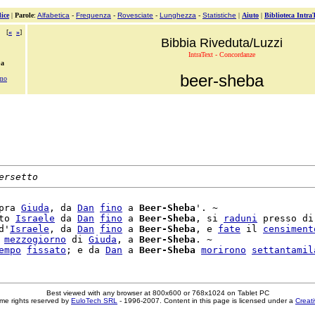
ice
|
Parole
:
Alfabetica
-
Frequenza
-
Rovesciate
-
Lunghezza
-
Statistiche
|
Aiuto
|
Biblioteca Intra
[
«
»
]
Bibbia Riveduta/Luzzi
IntraText - Concordanze
ba
beer-sheba
amo
ersetto
pra 
Giuda
, da 
Dan
fino
 a 
Beer-Sheba
'. ~

to 
Israele
 da 
Dan
fino
 a 
Beer-Sheba
, si 
raduni
 presso di
d'
Israele
, da 
Dan
fino
 a 
Beer-Sheba
, e 
fate
 il 
censiment
 
mezzogiorno
 di 
Giuda
, a 
Beer-Sheba
. ~

empo
fissato
; e da 
Dan
 a 
Beer-Sheba
morirono
settantamil
Best viewed with any browser at 800x600 or 768x1024 on Tablet PC
me rights reserved by
EuloTech SRL
- 1996-2007. Content in this page is licensed under a
Creat